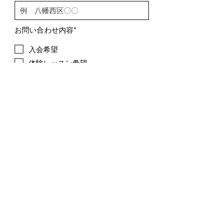
​お問い合わせ内容*
入会希望
体験レッスン希望
​楽器経験
有り
学年・年齢
送信
井原ピアノ教室