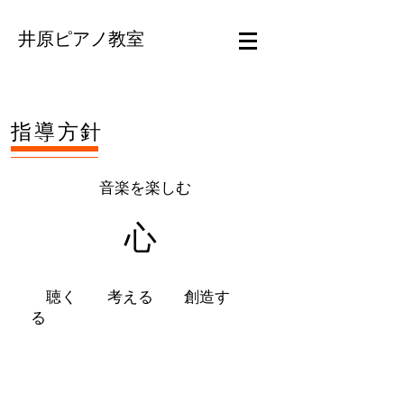
井原ピアノ教室
​指導方針
​
音楽を楽しむ
​心
聴く 考える 創造す
る
​