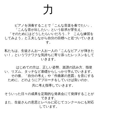
​力
ピアノを演奏することで「こんな音楽を奏でたい」、
「こんな音が出したい」という欲求が芽生え、
「そのためにはどうしたらいいだろう…？ こんな練習を
してみよう」と
工夫しながら自分の目標へと近づいていきま
す。
私たちは、生徒さんお一人お一人の「こんなピアノが弾きた
い！」というワクワクな気持ちに寄り添ったレッスンをして
いきます。
はじめての方は、正しい姿勢、楽譜の読み方、指使
い、リズム、タッチなど基礎からしっかり学んでいきます。
その後、「自分の考え」や「作曲家の意図
」を音にする
ために、どのようにアプローチをしていけば良いのか、
​
共に考え指導していきます。
そういった日々の成果を定期的な発表会にて発揮することが
できます。
また、生徒さんの意思とレベルに応じて
コンクールにも対応
しています。